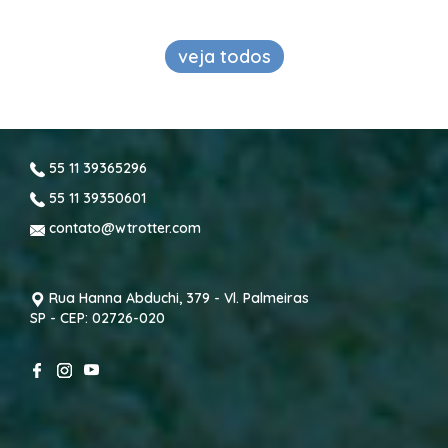
veja todos
55 11 39365296
55 11 39350601
contato@wtrotter.com
Rua Hanna Abduchi, 379 - Vl. Palmeiras
SP - CEP: 02726-020