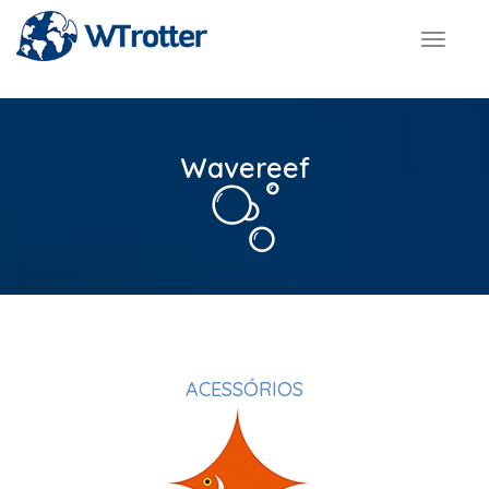
Toggl
navig
Wavereef
ACESSÓRIOS