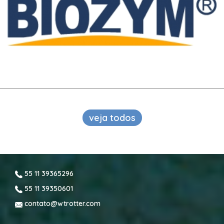
veja todos
55 11 39365296
55 11 39350601
contato@wtrotter.com